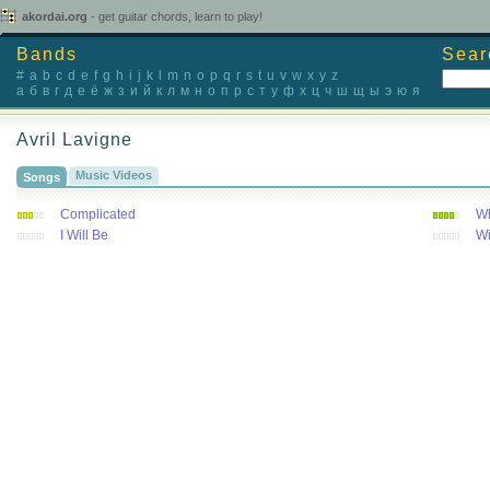
akordai.org
- get guitar chords, learn to play!
Bands
Sear
#
a
b
c
d
e
f
g
h
i
j
k
l
m
n
o
p
q
r
s
t
u
v
w
x
y
z
а
б
в
г
д
е
ё
ж
з
и
й
к
л
м
н
о
п
р
с
т
у
ф
х
ц
ч
ш
щ
ы
э
ю
я
Avril Lavigne
Music Videos
Songs
Complicated
Wh
I Will Be
Wi