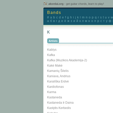
akordai.org
- get guitar chords, learn to play!
Bands
#
a
b
c
d
e
f
g
h
i
j
k
l
m
n
o
p
q
r
s
t
u
v
w
а
б
в
г
д
е
ё
ж
з
и
й
к
л
м
н
о
п
р
с
т
у
ф
K
Artists
Kablys
Kafka
Kafka (Muzikos Akademija-2)
Kakė Makė
Kamanių Šilelis
Kaniava, Andrius
Karališka Erdvė
Kardiofonas
Karma
Kastaneda
Kastaneda Ir Daina
Kastytis Kerbedis