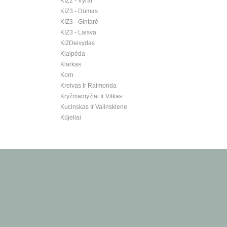
KIZ2 - Vyrai
KIZ3 - Dūmas
KIZ3 - Gintarė
KIZ3 - Laisva
KižDeivydas
Klaipėda
Klarkas
Korn
Kreivas Ir Raimonda
Kryžmamyžiai Ir Vilkas
Kucinskas Ir Valinskiene
Kūjeliai