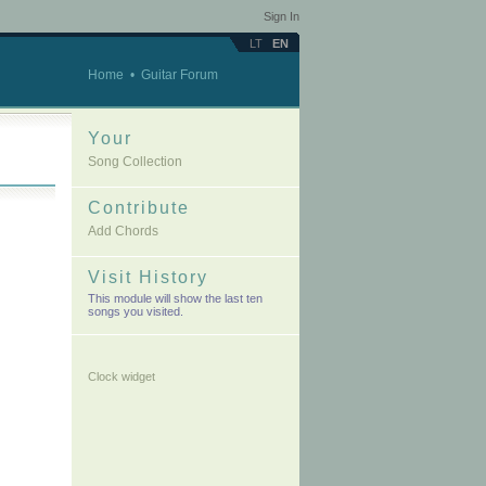
Sign In
LT
EN
Home
•
Guitar Forum
Your
Song Collection
Contribute
Add Chords
Visit History
This module will show the last ten
songs you visited.
Clock widget