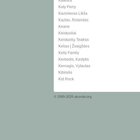
Katedra
Katy Perry
Kazimieras Likša
Kazlas, Rolandas
Keane
Keistuoliai
Keistuolių Teatras
Kelias Į Žvaigždes
Kelly Family
Kerbedis, Kastytis
Kernagis, Vytautas
Kibirelis
Kid Rock
© 1999-2026 akordai.org