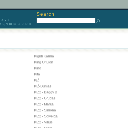
Search
x
y
z
х
ц
ч
ш
щ
ы
э
ю
я
Kigidi Karma
King Of Lion
Kino
Kita
KįŽ
KIŽ-Dumas
KIZ2 - Baggy B
KIZ2 - Grūdas
KIZ2 - Marija
KIZ2 - Simona
KIZ2 - Solveiga
KIZ2 - Vilius