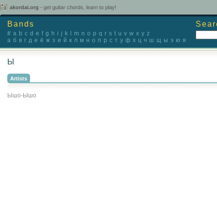
akordai.org
- get guitar chords, learn to play!
Bands
Sear
#
a
b
c
d
e
f
g
h
i
j
k
l
m
n
o
p
q
r
s
t
u
v
w
x
y
z
а
б
в
г
д
е
ё
ж
з
и
й
к
л
м
н
о
п
р
с
т
у
ф
х
ц
ч
ш
щ
ы
э
ю
я
Ы
Artists
Ышо-Ышо