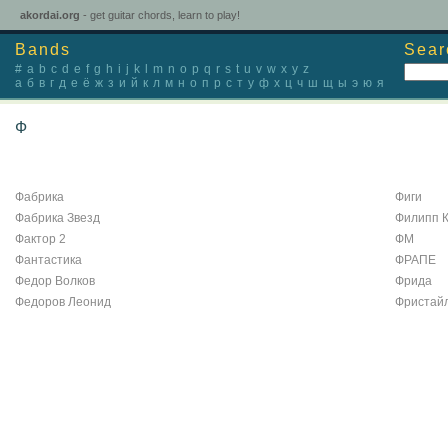
akordai.org
- get guitar chords, learn to play!
Bands
Sear
#
a
b
c
d
e
f
g
h
i
j
k
l
m
n
o
p
q
r
s
t
u
v
w
x
y
z
а
б
в
г
д
е
ё
ж
з
и
й
к
л
м
н
о
п
р
с
т
у
ф
х
ц
ч
ш
щ
ы
э
ю
я
Ф
Artists
Фабрика
Фиги
Фабрика Звезд
Филипп 
Фактор 2
ФМ
Фантастика
ФРАПЕ
Федор Волков
Фрида
Федоров Леонид
Фристай