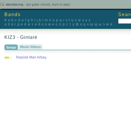
akordai.org
- get guitar chords, learn to play!
Bands
Sear
#
a
b
c
d
e
f
g
h
i
j
k
l
m
n
o
p
q
r
s
t
u
v
w
x
y
z
а
б
в
г
д
е
ё
ж
з
и
й
к
л
м
н
о
п
р
с
т
у
ф
х
ц
ч
ш
щ
ы
э
ю
я
KIZ3 - Gintarė
Music Videos
Songs
Nepūsk Man Arbaų