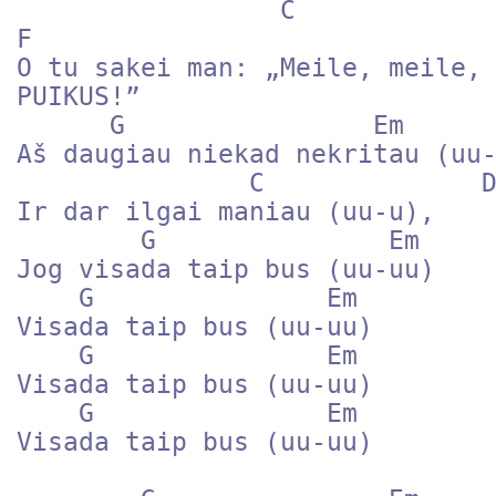
                 C                D         D#             
F 

O tu sakei man: „Meile, meile, 
PUIKUS!”

      G                Em   

Aš daugiau niekad nekritau (uu-
               C              D

Ir dar ilgai maniau (uu-u),

        G               Em

Jog visada taip bus (uu-uu)

    G               Em

Visada taip bus (uu-uu)

    G               Em

Visada taip bus (uu-uu)

    G               Em

Visada taip bus (uu-uu)
