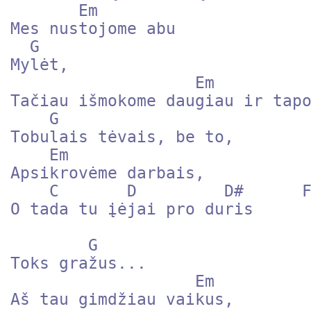
       Em

Mes nustojome abu

  G

Mylėt,

                   Em

Tačiau išmokome daugiau ir tapo
    G

Tobulais tėvais, be to,

    Em

Apsikrovėme darbais,

    C       D         D#      F

O tada tu įėjai pro duris

        G

Toks gražus...

                   Em

Aš tau gimdžiau vaikus,
