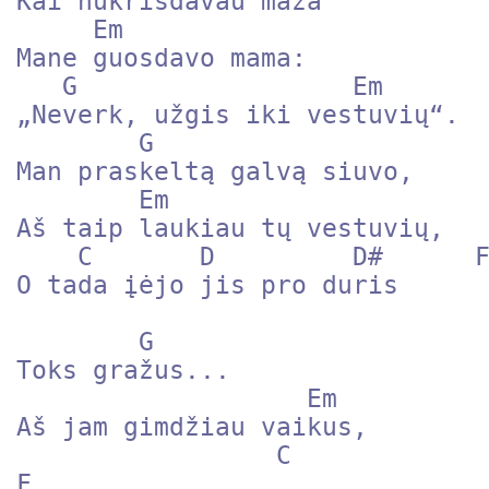
Kai nukrisdavau maža

     Em

Mane guosdavo mama:

   G                  Em

„Neverk, užgis iki vestuvių“.

        G

Man praskeltą galvą siuvo,

        Em

Aš taip laukiau tų vestuvių,

    C       D         D#      F

O tada įėjo jis pro duris

        G

Toks gražus...

                   Em

Aš jam gimdžiau vaikus,

                 C                D         D#             
F 
