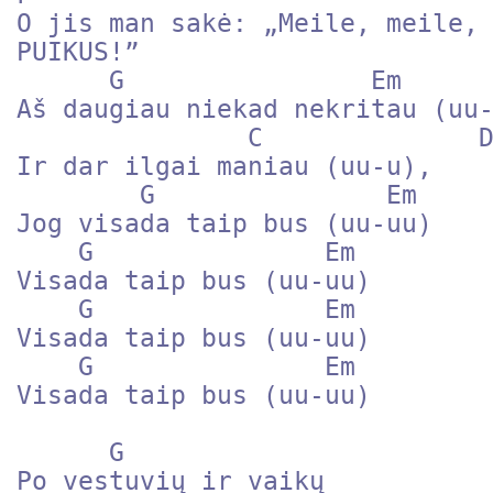
O jis man sakė: „Meile, meile, 
PUIKUS!”

      G                Em   

Aš daugiau niekad nekritau (uu-
               C              D

Ir dar ilgai maniau (uu-u),

        G               Em

Jog visada taip bus (uu-uu)

    G               Em

Visada taip bus (uu-uu)

    G               Em

Visada taip bus (uu-uu)

    G               Em

Visada taip bus (uu-uu)

      G       

Po vestuvių ir vaikų
