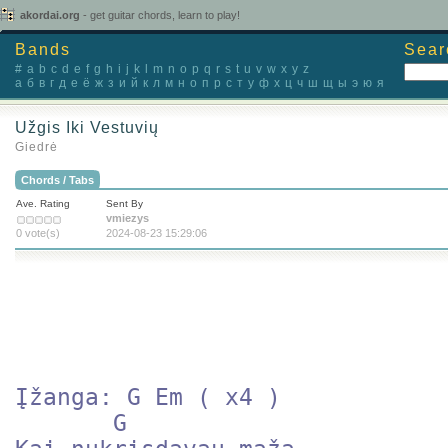
akordai.org
- get guitar chords, learn to play!
Bands
Sear
#
a
b
c
d
e
f
g
h
i
j
k
l
m
n
o
p
q
r
s
t
u
v
w
x
y
z
а
б
в
г
д
е
ё
ж
з
и
й
к
л
м
н
о
п
р
с
т
у
ф
х
ц
ч
ш
щ
ы
э
ю
я
Užgis Iki Vestuvių
Giedrė
Chords / Tabs
Ave. Rating
Sent By
vmiezys
0 vote(s)
2024-08-23 15:29:06
Įžanga: G Em ( x4 )

       G  
