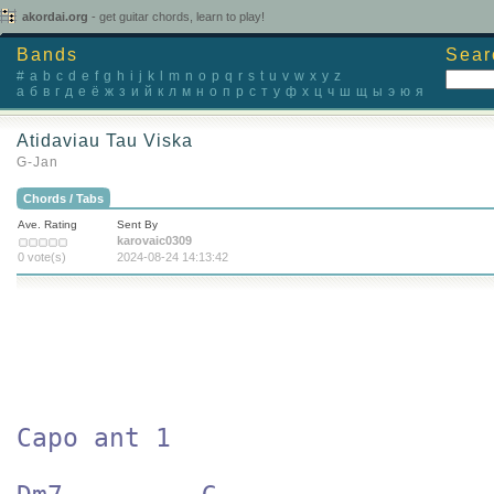
akordai.org
- get guitar chords, learn to play!
Bands
Sear
#
a
b
c
d
e
f
g
h
i
j
k
l
m
n
o
p
q
r
s
t
u
v
w
x
y
z
а
б
в
г
д
е
ё
ж
з
и
й
к
л
м
н
о
п
р
с
т
у
ф
х
ц
ч
ш
щ
ы
э
ю
я
Atidaviau Tau Viska
G-Jan
Chords / Tabs
Ave. Rating
Sent By
karovaic0309
0 vote(s)
2024-08-24 14:13:42
Capo ant 1 
