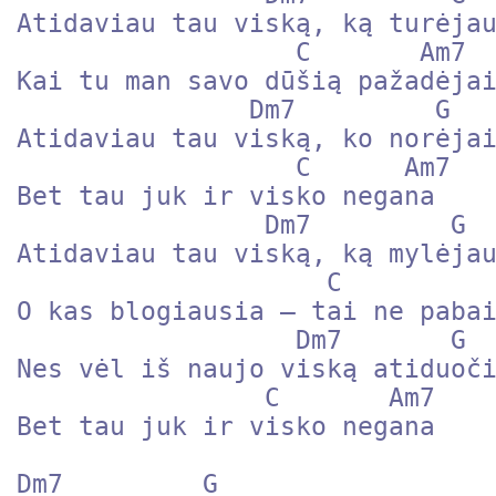
Atidaviau tau viską, ką turėjau
                  C       Am7 

Kai tu man savo dūšią pažadėjai
               Dm7         G 

Atidaviau tau viską, ko norėjai
                  C      Am7 

Bet tau juk ir visko negana

                Dm7         G 

Atidaviau tau viską, ką mylėjau
                    C          Am7 

O kas blogiausia – tai ne pabai
                  Dm7       G 

Nes vėl iš naujo viską atiduoči
                C       Am7 

Bet tau juk ir visko negana

Dm7         G 
