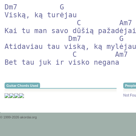
Dm7          G 

Viską, ką turėjau

                 C         Am7 

Kai tu man savo dūšią pažadėjai
               Dm7         G 

Atidaviau tau viską, ką mylėjau
                C         Am7 

Guitar Chords Used
People
Not Fou
© 1999-2026 akordai.org