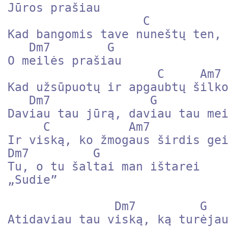
Jūros prašiau

                   C           Am7 

Kad bangomis tave nuneštų ten, 
   Dm7        G 

O meilės prašiau

                     C     Am7 

Kad užsūpuotų ir apgaubtų šilko
   Dm7              G 

Daviau tau jūrą, daviau tau mei
     C           Am7 

Ir viską, ko žmogaus širdis gei
Dm7         G 

Tu, o tu šaltai man ištarei

„Sudie”

               Dm7         G 

Atidaviau tau viską, ką turėjau