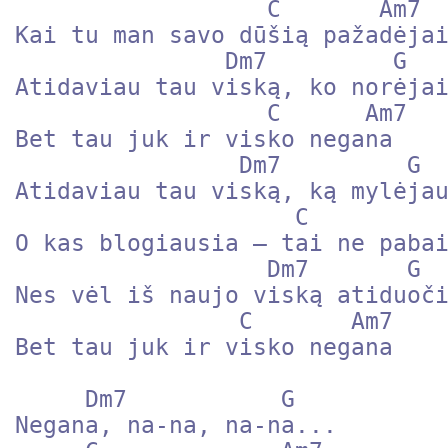
                  C       Am7 

Kai tu man savo dūšią pažadėjai
               Dm7         G 

Atidaviau tau viską, ko norėjai
                  C      Am7 

Bet tau juk ir visko negana

                Dm7         G 

Atidaviau tau viską, ką mylėjau
                    C          Am7 

O kas blogiausia – tai ne pabai
                  Dm7       G 

Nes vėl iš naujo viską atiduoči
                C       Am7 

Bet tau juk ir visko negana

     Dm7           G 

Negana, na-na, na-na...
