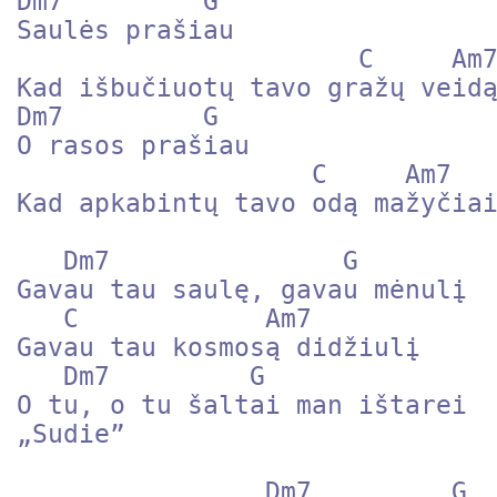
Dm7         G 

Saulės prašiau

                      C     Am7 

Kad išbučiuotų tavo gražų veidą
Dm7         G 

O rasos prašiau

                   C     Am7 

Kad apkabintų tavo odą mažyčiai
   Dm7               G 

Gavau tau saulę, gavau mėnulį

   C            Am7 

Gavau tau kosmosą didžiulį

   Dm7         G 

O tu, o tu šaltai man ištarei

„Sudie”

                Dm7         G 
