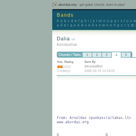
akordai.org
- get guitar chords, learn to play!
Bands
#
a
b
c
d
e
f
g
h
i
j
k
l
m
n
o
p
q
r
s
t
u
v
w
а
б
в
г
д
е
ё
ж
з
и
й
к
л
м
н
о
п
р
с
т
у
ф
Dalia
v4
Keistuoliai
Chords / Tabs
1
2
3
5
4
Ave. Rating
Sent By
AkordaiBot
2 vote(s)
2006-09-15 14:18:01
From: Arnoldas <punkass(a)takas.lt>

www.akordai.org

G                      D
