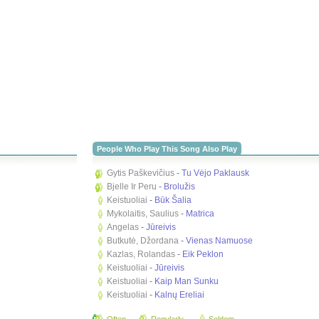
People Who Play This Song Also Play
Gytis Paškevičius
-
Tu Vėjo Paklausk
Bjelle Ir Peru
-
Brolužis
Keistuoliai
-
Būk Šalia
Mykolaitis, Saulius
-
Matrica
Angelas
-
Jūreivis
Butkutė, Džordana
-
Vienas Namuose
Kazlas, Rolandas
-
Eik Peklon
Keistuoliai
-
Jūreivis
Keistuoliai
-
Kaip Man Sunku
Keistuoliai
-
Kalnų Ereliai