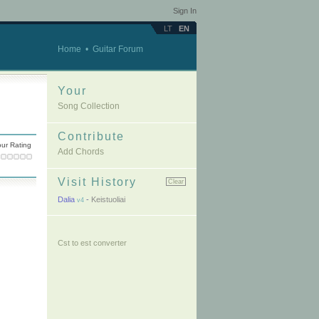
Sign In
LT
EN
Home
•
Guitar Forum
Your
Song Collection
Contribute
ur Rating
Add Chords
Visit History
Clear
Dalia
-
Keistuoliai
v4
Cst to est converter