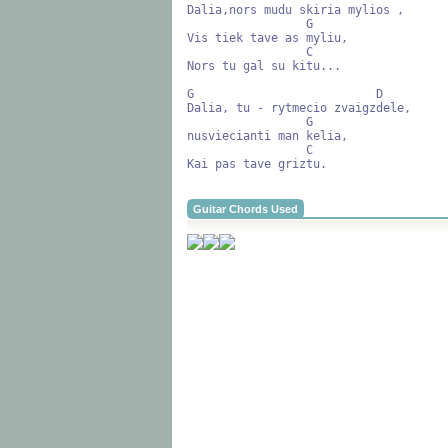
Dalia,nors mudu skiria mylios ,

                 G

Vis tiek tave as myliu,

                 C

Nors tu gal su kitu...

G                          D

Dalia, tu - rytmecio zvaigzdele,

                 G

nusviecianti man kelia,

                 C

Kai pas tave griztu.
Guitar Chords Used