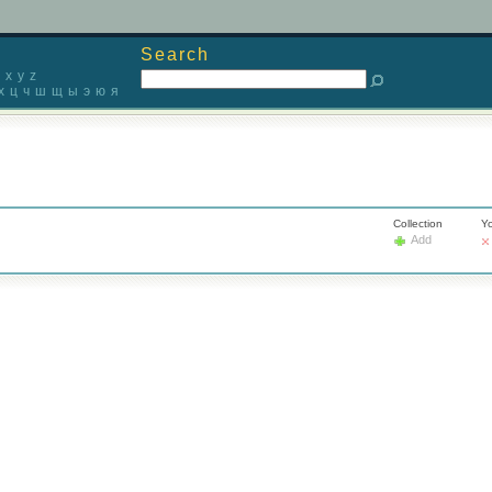
Search
x
y
z
х
ц
ч
ш
щ
ы
э
ю
я
Collection
Yo
Add