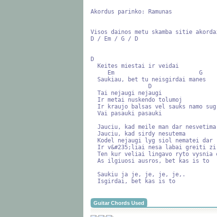
Akordus parinko: Ramunas

Visos dainos metu skamba sitie akordai
D / Em / G / D

D

  Keites miestai ir veidai

     Em                         G

  Saukiau, bet tu neisgirdai manes

                 D

  Tai nejaugi nejaugi

  Ir metai nuskendo tolumoj

  Ir kraujo balsas vel sauks namo sugrizk

  Vai pasauki pasauki

  Jauciu, kad meile man dar nesvetima

  Jauciu, kad sirdy nesutema

  Kodel nejaugi lyg siol nematei dar

  Ir v&#235;liai nesa labai greiti zirgai mane

  Ten kur veliai lingavo ryto vysnia oOoOoO

  As ilgiuosi ausros, bet kas is to

  Saukiu ja je, je, je, je,.

  Isgirdai, bet kas is to
Guitar Chords Used