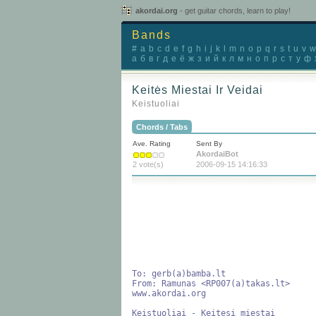
akordai.org
- get guitar chords, learn to play!
Bands
#
a
b
c
d
e
f
g
h
i
j
k
l
m
n
o
p
q
r
s
t
u
v
w
а
б
в
г
д
е
ё
ж
з
и
й
к
л
м
н
о
п
р
с
т
у
ф
Keitės Miestai Ir Veidai
Keistuoliai
Chords / Tabs
Ave. Rating
Sent By
AkordaiBot
2 vote(s)
2006-09-15 14:16:33
To: gerb(a)bamba.lt

From: Ramunas <RP007(a)takas.lt>

www.akordai.org

Keistuoliai - Keitesi miestai
