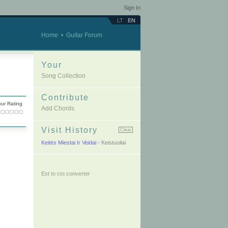
Sign In
LT
EN
Home
•
Guitar Forum
Your
Song Collection
Contribute
ur Rating
Add Chords
Visit History
Clear
Keitės Miestai Ir Veidai
-
Keistuoliai
Est to cst converter