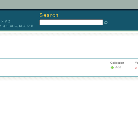
Search
x
y
z
х
ц
ч
ш
щ
ы
э
ю
я
Collection
Yo
Add