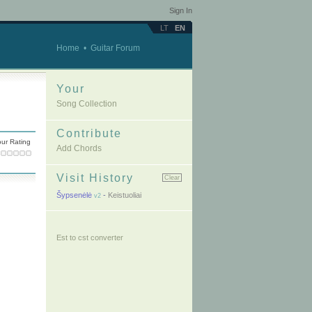
Sign In
LT
EN
Home
•
Guitar Forum
Your
Song Collection
Contribute
ur Rating
Add Chords
Visit History
Clear
Šypsenėlė
-
Keistuoliai
v2
Est to cst converter