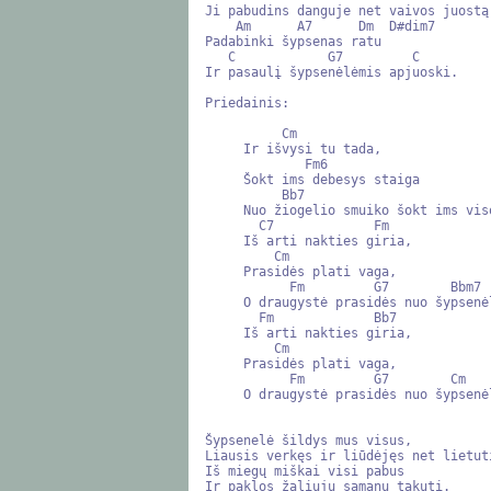
Ji pabudins danguje net vaivos juostą,
    Am      A7      Dm  D#dim7

Padabinki šypsenas ratu

   C            G7         C

Ir pasaulį šypsenėlėmis apjuoski.

Priedainis:

          Cm

     Ir išvysi tu tada,

             Fm6

     Šokt ims debesys staiga

          Bb7                           Eb7

     Nuo žiogelio smuiko šokt ims visos gėlės

       C7             Fm

     Iš arti nakties giria,

         Cm

     Prasidės plati vaga,

           Fm         G7        Bbm7   C7

     O draugystė prasidės nuo šypsenėlės.

       Fm             Bb7

     Iš arti nakties giria,

         Cm

     Prasidės plati vaga,

           Fm         G7        Cm

     O draugystė prasidės nuo šypsenėlės.

Šypsenelė šildys mus visus,

Liausis verkęs ir liūdėjęs net lietuti
Iš miegų miškai visi pabus

Ir paklos žaliųjų samanų takutį.
