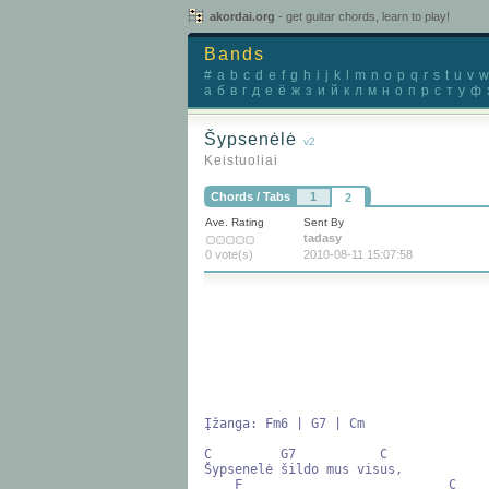
akordai.org
- get guitar chords, learn to play!
Bands
#
a
b
c
d
e
f
g
h
i
j
k
l
m
n
o
p
q
r
s
t
u
v
w
а
б
в
г
д
е
ё
ж
з
и
й
к
л
м
н
о
п
р
с
т
у
ф
Šypsenėlė
v2
Keistuoliai
Chords / Tabs
1
2
Ave. Rating
Sent By
tadasy
0 vote(s)
2010-08-11 15:07:58
Įžanga: Fm6 | G7 | Cm

C         G7           C

Šypsenelė šildo mus visus,

    F                           C
