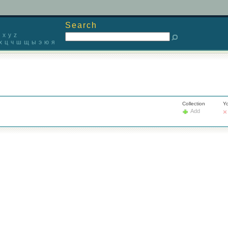
Search
x
y
z
х
ц
ч
ш
щ
ы
э
ю
я
Collection
Yo
Add