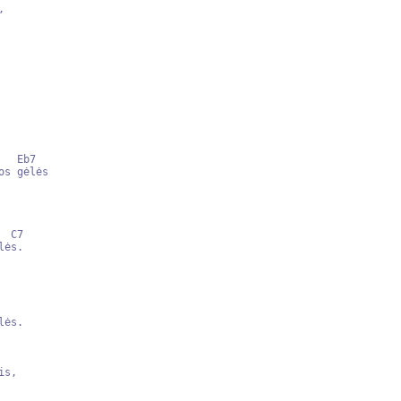


s,
